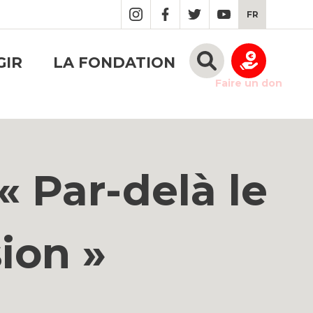
FR
GIR
LA FONDATION
Faire un don
« Par-delà le
ion »