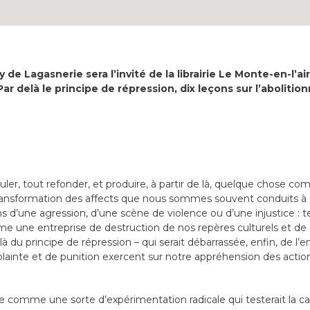
 de Lagasnerie sera l’invité de la librairie Le Monte-en-l’air
ar delà le principe de répression, dix leçons sur l’abolitio
culer, tout refonder, et produire, à partir de là, quelque chose 
ransformation des affects que nous sommes souvent conduits à
’une agression, d’une scène de violence ou d’une injustice : tel
mme une entreprise de destruction de nos repères culturels et de
elà du principe de répression – qui serait débarrassée, enfin, de l
 plainte et de punition exercent sur notre appréhension des acti
re comme une sorte d’expérimentation radicale qui testerait la cap