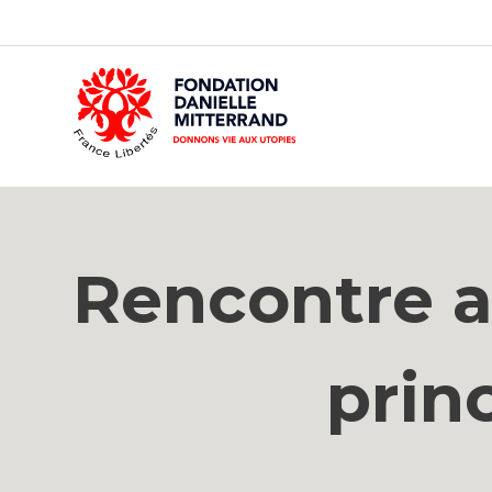
GO
TO
THE
MAIN
CONTENT
Rencontre au
prin