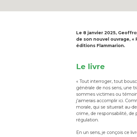
Le 8 janvier 2025, Geoffroy
de son nouvel ouvrage, « P
éditions Flammarion.
Le livre
« Tout interroger, tout bous
générale de nos sens, une t
sommes victimes ou témoins d
j’aimerais accomplir ici. Co
morale, qui se situerait au-d
crime, de responsabilité, de
régulation.
En un sens, je conçois ce liv