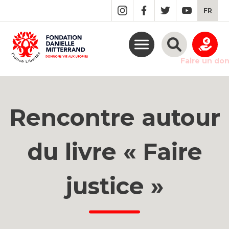
GO
FR
TO
THE
MAIN
CONTENT
Faire un do
Rencontre autour
du livre « Faire
justice »