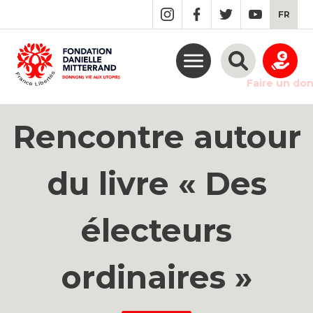
GO
FR
TO
THE
MAIN
CONTENT
Faire un do
Rencontre autour
du livre « Des
électeurs
ordinaires »