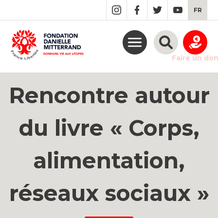
GO
FR
TO
THE
MAIN
CONTENT
Faire un do
Rencontre autour
du livre « Corps,
alimentation,
réseaux sociaux »