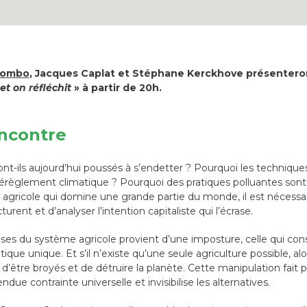
ilombo
, Jacques Caplat et Stéphane Kerckhove présentero
 et on réfléchit
» à partir de 20h.
encontre
ont-ils aujourd’hui poussés à s’endetter ? Pourquoi les techniques
dérèglement climatique ? Pourquoi des pratiques polluantes sont
ricole qui domine une grande partie du monde, il est nécessaire
cturent et d’analyser l’intention capitaliste qui l’écrase.
ses du système agricole provient d’une imposture, celle qui consi
atique unique. Et s’il n’existe qu’une seule agriculture possible, al
d’être broyés et de détruire la planète. Cette manipulation fait p
ue contrainte universelle et invisibilise les alternatives.