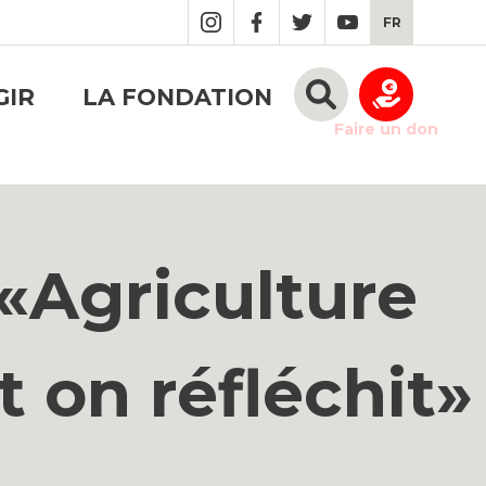
FR
GIR
LA FONDATION
Faire un don
 «Agriculture
t on réfléchit»