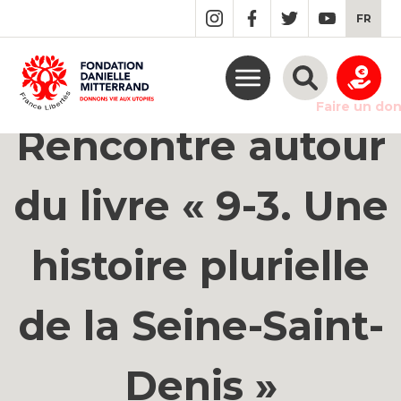
GO
FR
TO
THE
MAIN
CONTENT
Faire un do
Rencontre autour
du livre « 9-3. Une
histoire plurielle
de la Seine-Saint-
Denis »