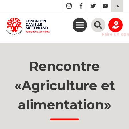
GO
FR
TO
THE
MAIN
CONTENT
Faire un do
Rencontre
«Agriculture et
alimentation»