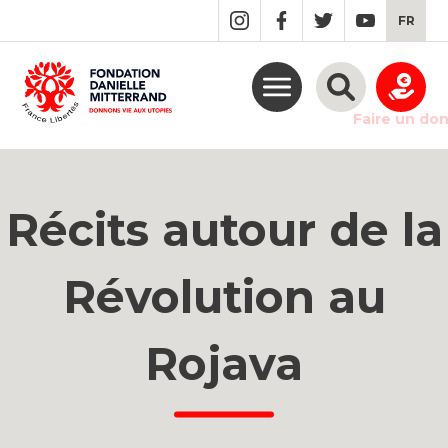
GO
FR
TO
THE
MAIN
CONTENT
Faire un do
Récits autour de la
Révolution au
Rojava