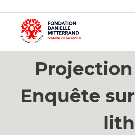
GO
TO
THE
MAIN
CONTENT
Projection
Enquête sur
lit