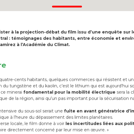
ster à la projection-débat du film issu d’une enquête sur l
ntral : témoignages des habitants, entre économie et env
 Ramirez à l’Académie du Climat.
re
r : quatre-cents habitants, quelques commerces qui résistent et un
n du tungstène et du kaolin, c’est le lithium qui est aujourd’hui s
e ce minerai
fondamental pour la mobilité électrique
sera la c
 de la région, ainsi qu’un pas important pour la sécurisation n
 intensive du sous-sol serait une
fuite en avant génératrice d’
ique à l’heure du dépassement des limites planétaires.
rse locale, le film donne à voir
les incertitudes liées aux poli
oire directement concerné par leur mise en œuvre. »