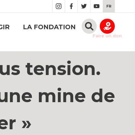
FR
GIR
LA FONDATION
Faire un don
us tension.
’une mine de
er »