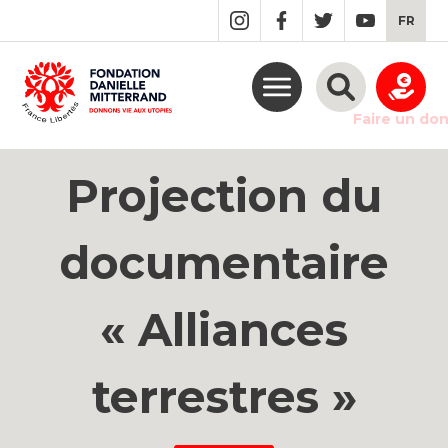
GO
FR
TO
THE
MAIN
CONTENT
Faire un do
Projection du
documentaire
« Alliances
terrestres »