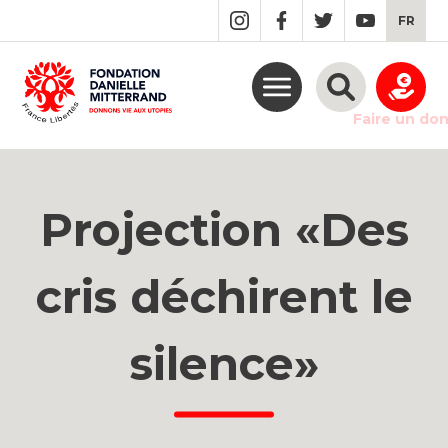
GO
FR
TO
THE
MAIN
CONTENT
Faire un do
Projection «Des
cris déchirent le
silence»