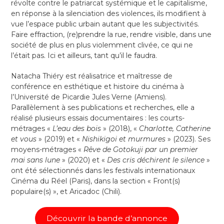
révolte contre le patriarcat systémique et le capitalisme,
en réponse à la silenciation des violences, ils modifient à
vue l’espace public urbain autant que les subjectivités.
Faire effraction, (re)prendre la rue, rendre visible, dans une
société de plus en plus violemment clivée, ce qui ne
l’était pas. Ici et ailleurs, tant qu’il le faudra.
Natacha Thiéry est réalisatrice et maîtresse de
conférence en esthétique et histoire du cinéma à
l’Université de Picardie Jules Verne (Amiens).
Parallèlement à ses publications et recherches, elle a
réalisé plusieurs essais documentaires : les courts-
métrages «
L’eau des bois
» (2018), «
Charlotte, Catherine
et vous
» (2019) et «
Nishikigoi et murmures
» (2023). Ses
moyens-métrages «
Rêve de Gotokuji par un premier
mai sans lune
» (2020) et «
Des cris déchirent le silence
»
ont été sélectionnés dans les festivals internationaux
Cinéma du Réel (Paris), dans la section « Front(s)
populaire(s) », et Aricadoc (Chili).
Découvrir la bande d’annonce