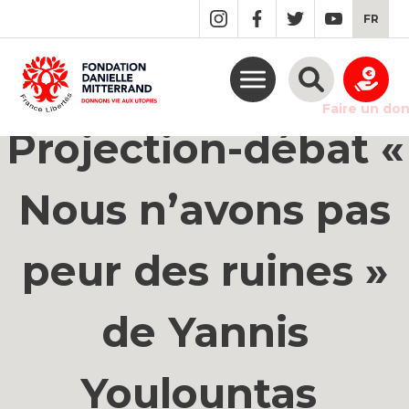
GO
FR
TO
THE
MAIN
CONTENT
Faire un do
Projection-débat «
Nous n’avons pas
peur des ruines »
de Yannis
Youlountas