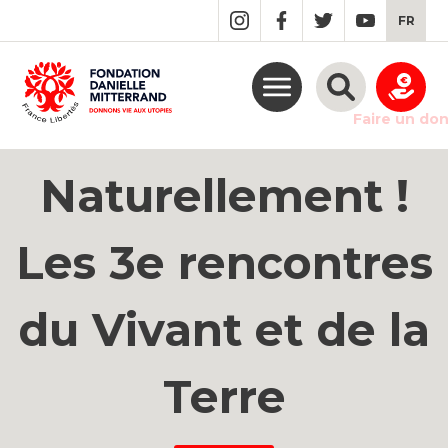
GO
FR
TO
THE
MAIN
CONTENT
Faire un do
Naturellement !
Les 3e rencontres
du Vivant et de la
Terre