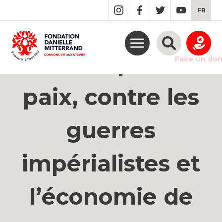
GO
FR
TO
THE
MAIN
CONTENT
Marche pour la
Faire un do
paix, contre les
guerres
impérialistes et
l’économie de