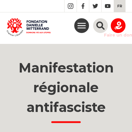
GO
FR
TO
THE
MAIN
CONTENT
Faire un do
Manifestation
régionale
antifasciste