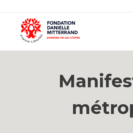
GO
TO
THE
MAIN
CONTENT
Manifes
métrop