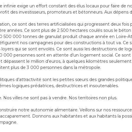
infinie exige un effort constant des élus locaux pour faire de nos 
rofit des investisseurs, promoteurs et bétonneurs. Aux dépens d
tion, ce sont des terres artificialisées qui progressent deux fois 
ière années. Ce sont plus de 2 500 hectares coulés sous le béto
10 500 000 tonnes de granulat produit chaque année en Loire-Atl
défigurent nos campagnes pour des constructions à tout va. Ce so
s loyers qui se sont envolés. Ce sont aussi les destructions de lo
 30 000 personnes sont en attente d’un logement social. Ce sont
 et dépassent le million d’euros, à quelques kilomètres seulemen
bitent plus de 3 000 personnes dans la métropole.
itiques d’attractivité sont les petites sœurs des grandes politiqu
mes logiques prédatrices, destructrices et insoutenables.
. Nos villes ne sont pas à vendre. Nos territoires non plus.
onstruire notre autonomie alimentaire. Veillons sur nos ressourc
accaparement. Donnons aux habitantes et aux habitants la possib
campagne.