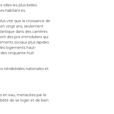
villes les plus belles
es habitant·es.
plus vite que la croissance de
n en vingt ans, seulement
antique dans des carrières
nt des prix immobiliers qui
gements sociaux plus rapides
 les logements haut-
t des cinquante-huit
es néolibérales nationales et
es en eau, menacées par le
ilité de se loger et de bien