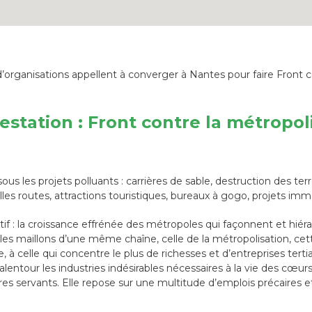
d’organisations appellent à converger à Nantes pour faire Front c
estation : Front contre la métropoli
ous les projets polluants : carrières de sable, destruction des terr
les routes, attractions touristiques, bureaux à gogo, projets immob
f : la croissance effrénée des métropoles qui façonnent et hiérar
 les maillons d’une même chaîne, celle de la métropolisation, cette 
e, à celle qui concentre le plus de richesses et d’entreprises terti
ntour les industries indésirables nécessaires à la vie des cœurs 
ires servants. Elle repose sur une multitude d’emplois précaires et