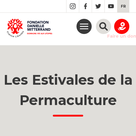
GO
FR
TO
THE
MAIN
CONTENT
Faire un do
Les Estivales de la
Permaculture