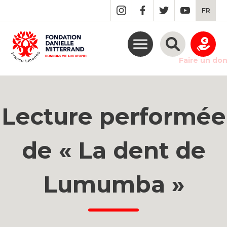
GO
FR
TO
THE
MAIN
CONTENT
Faire un do
Lecture performée
de « La dent de
Lumumba »