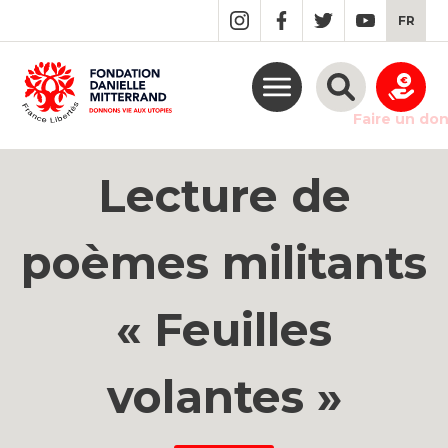
GO
FR
TO
THE
MAIN
CONTENT
Faire un do
Lecture de
poèmes militants
« Feuilles
volantes »