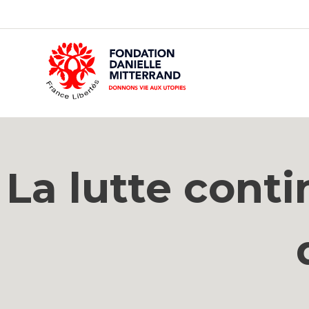
GO
TO
THE
MAIN
CONTENT
La lutte conti