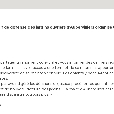
if de défense des jardins ouvriers d’Aubervilliers
organise 
partager un moment convivial et vous informer des derniers reb
 familles d’avoir accès à une terre et de se nourrir. Ils apporte
iodiversité de se maintenir en ville. Les enfants y découvrent ce 
tes.
pas avoir digéré les décisions de justice précédentes qui ont don
ent de nouveau détruire des jardins… La maire d’Aubervilliers et l
 disparaître toujours plus. »
s