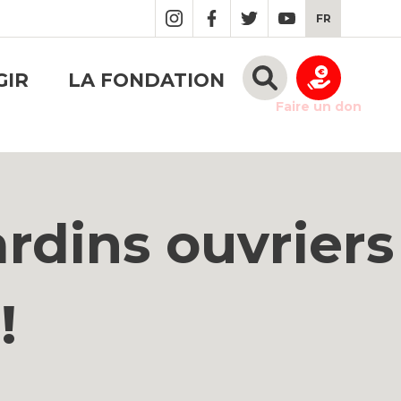
FR
GIR
LA FONDATION
Faire un don
ardins ouvriers
!