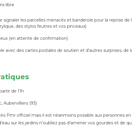
ix libre
ur signaler les parcelles menacés et banderole pour la reprise de l
ylique, des stylos feutres et vos pinceaux)
deux (en attente de confirmation)
able avec des cartes postales de soutien et d’autres surprises, de
ratiques
partir de 11h
 Aubervilliers (93)
cès Pmr officiel mais il est néanmoins possible aux personnes en f
d’eau sur les jardins n’oubliez pas d’amener vos gourdes et de qu