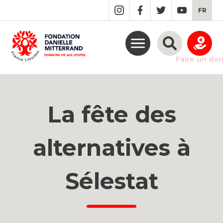
GO
FR
TO
THE
MAIN
CONTENT
Faire un do
La fête des
alternatives à
Sélestat