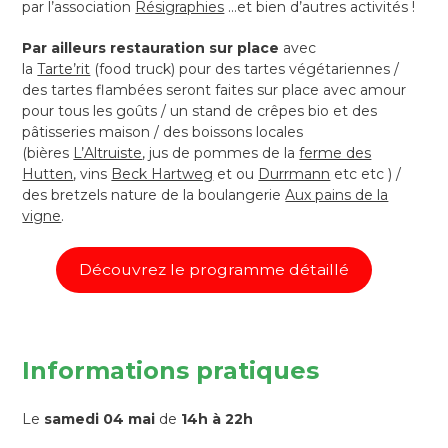
par l’association
Résigraphies
…et bien d’autres activités !
Par ailleurs restauration sur place
avec
la
Tarte’rit
(food truck) pour des tartes végétariennes /
des tartes flambées seront faites sur place avec amour
pour tous les goûts / un stand de crêpes bio et des
pâtisseries maison / des boissons locales
(bières
L’Altruiste
, jus de pommes de la
ferme des
Hutten
, vins
Beck Hartweg
et ou
Durrmann
etc etc ) /
des bretzels nature de la boulangerie
Aux pains de la
vigne
.
Découvrez le programme détaillé
Informations pratiques
Le
samedi 04 mai
de
14h à 22h