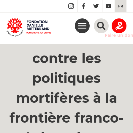
GO
FR
TO
THE
MAIN
CONTENT
Grande marche
Faire un do
contre les
politiques
mortifères à la
frontière franco-