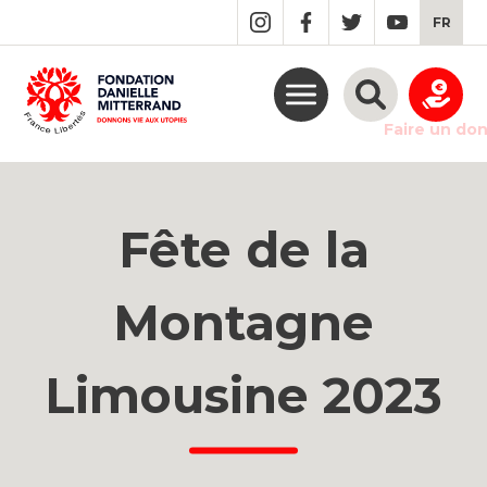
GO
FR
TO
THE
MAIN
CONTENT
Faire un do
Fête de la
Montagne
Limousine 2023