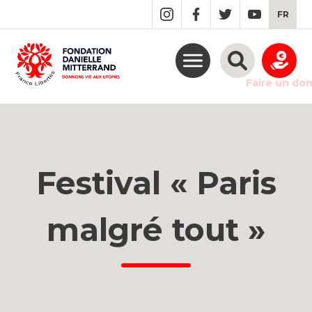
GO
FR
TO
THE
MAIN
CONTENT
Faire un do
Festival « Paris
malgré tout »