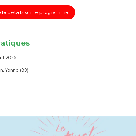
t de détails sur le programme
ratiques
oût 2026
ien, Yonne (89)