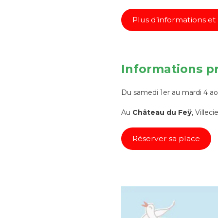
Plus d’informations e
Informations p
Du samedi 1er au mardi 4 a
Au
Château du Feÿ
, Villec
Réserver sa place