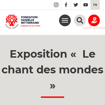
GO
FR
TO
THE
MAIN
CONTENT
Faire un do
Exposition « Le
chant des mondes
»