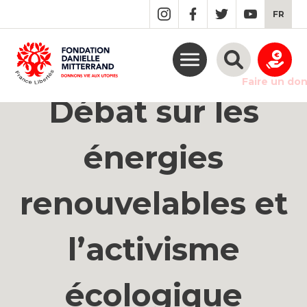
GO
FR
TO
THE
MAIN
CONTENT
Faire un do
Débat sur les
énergies
renouvelables et
l’activisme
écologique