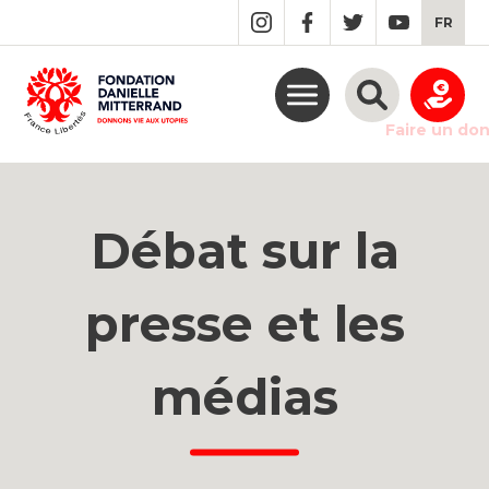
GO
FR
TO
THE
MAIN
CONTENT
Faire un do
Débat sur la
presse et les
médias