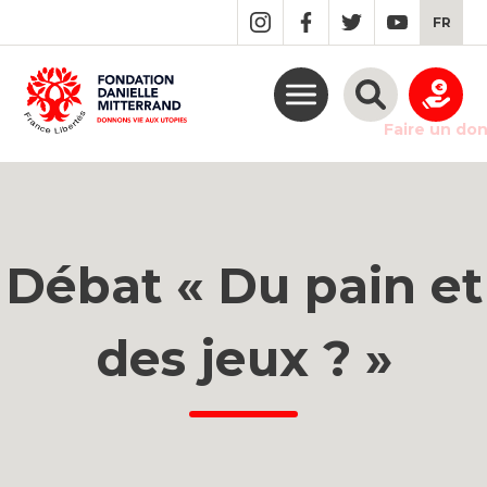
GO
FR
TO
THE
MAIN
CONTENT
Faire un do
Débat « Du pain et
des jeux ? »