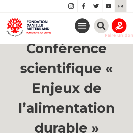
GO
FR
TO
THE
MAIN
CONTENT
Faire un do
Conférence
scientifique «
Enjeux de
l’alimentation
durable »