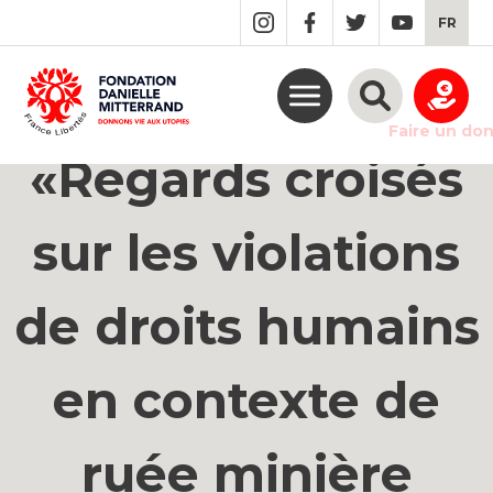
GO
FR
TO
THE
MAIN
Conférence
CONTENT
Faire un do
«Regards croisés
sur les violations
de droits humains
en contexte de
ruée minière