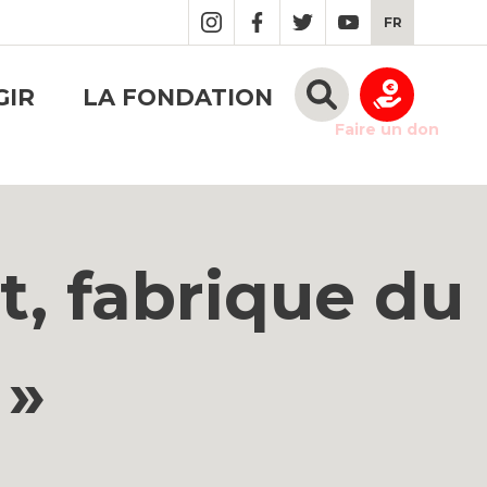
FR
GIR
LA FONDATION
Faire un don
t, fabrique du
 »