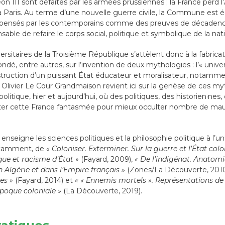
 III sont défaites par les armées prussiennes ; la France perd l’A
 Paris. Au terme d’une nouvelle guerre civile, la Commune est é
ensés par les contemporains comme des preuves de décadence.
ensable de refaire le corps social, politique et symbolique de la nat
versitaires de la Troisième République s’attèlent donc à la fabricat
ndé, entre autres, sur l’invention de deux mythologies : l’« univer
construction d’un puissant État éducateur et moralisateur, notamm
 Olivier Le Cour Grandmaison revient ici sur la genèse de ces myt
politique, hier et aujourd’hui, où des politiques, des historien·nes
lter cette France fantasmée pour mieux occulter nombre de maux
nseigne les sciences politiques et la philosophie politique à l’un
notamment, de
« Coloniser. Exterminer. Sur la guerre et l’État colo
que et racisme d’État »
(Fayard, 2009),
« De l’indigénat. Anatomi
en Algérie et dans l’Empire français »
(Zones/La Découverte, 201
es »
(Fayard, 2014) et
« « Ennemis mortels ». Représentations de l
poque coloniale »
(La Découverte, 2019).