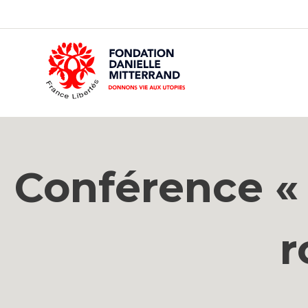
GO
TO
THE
MAIN
CONTENT
Conférence « 
r