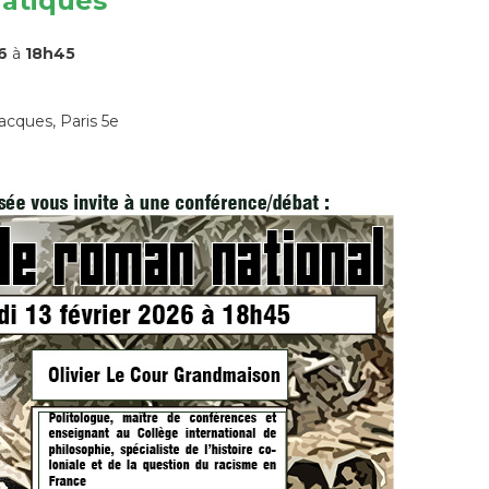
ratiques
6
à
18h45
acques, Paris 5e