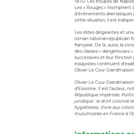
1870. Les troupes de Napoléon
Les « Rouges » triomphent à
d’événements dramatiques p
cette situation, il est indisp
Les élites dirigeantes et uni
roman national-républicain fo
française. De là, aussi, la 
des classes « dangereuses ».
successives et leur fonction 
essayistes continuent d’exa
Olivier Le Cour Grandmaison
Olivier Le Cour Grandmaison e
d’Essonne. Il est l’auteur, 
République impériale. Politi
juridique : le droit colonial 
hygiénistes. Vivre aux coloni
musulmanes en France à l’é