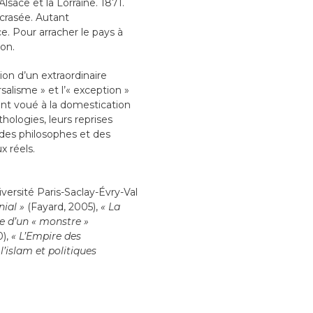
lsace et la Lorraine. 1871.
crasée. Autant
 Pour arracher le pays à
ion.
ion d’un extraordinaire
salisme » et l’« exception »
ent voué à la domestication
hologies, leurs reprises
, des philosophes et des
 réels.
iversité Paris-Saclay-Évry-Val
nial »
(Fayard, 2005),
« La
e d’un « monstre »
0),
« L’Empire des
’islam et politiques