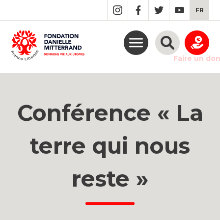
GO
FR
TO
THE
MAIN
CONTENT
Faire un do
Conférence « La
terre qui nous
reste »