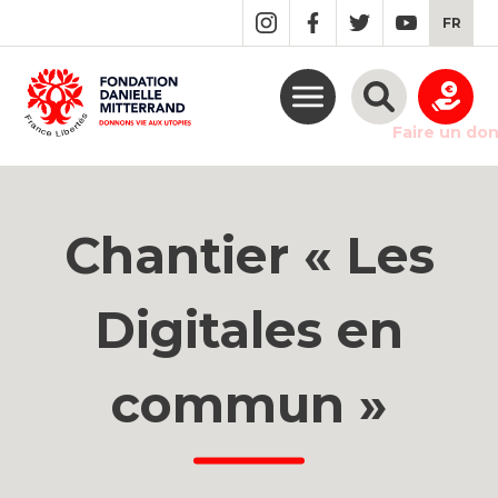
GO
FR
TO
THE
MAIN
CONTENT
Faire un do
Chantier « Les
Digitales en
commun »