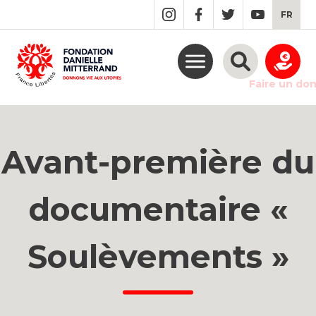
GO
FR
TO
THE
MAIN
CONTENT
Faire un do
Avant-première du
documentaire «
Soulèvements »