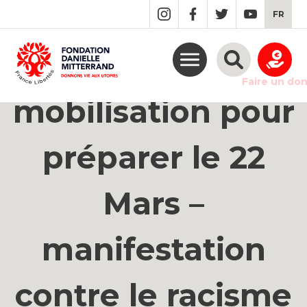
GO
FR
TO
THE
MAIN
Assemblée de
CONTENT
Faire un do
mobilisation pour
préparer le 22
Mars –
manifestation
contre le racisme