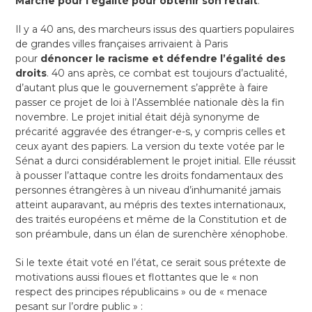
Marche pour l’égalité pour obtenir son retrait
.
Il y a 40 ans, des marcheurs issus des quartiers populaires
de grandes villes françaises arrivaient à Paris
pour
dénoncer le racisme et défendre l’égalité des
droits
. 40 ans après, ce combat est toujours d’actualité,
d’autant plus que le gouvernement s’apprête à faire
passer ce projet de loi à l’Assemblée nationale dès la fin
novembre. Le projet initial était déjà synonyme de
précarité aggravée des étranger-e-s, y compris celles et
ceux ayant des papiers. La version du texte votée par le
Sénat a durci considérablement le projet initial. Elle réussit
à pousser l’attaque contre les droits fondamentaux des
personnes étrangères à un niveau d’inhumanité jamais
atteint auparavant, au mépris des textes internationaux,
des traités européens et même de la Constitution et de
son préambule, dans un élan de surenchère xénophobe.
Si le texte était voté en l’état, ce serait sous prétexte de
motivations aussi floues et flottantes que le « non
respect des principes républicains » ou de « menace
pesant sur l’ordre public » :