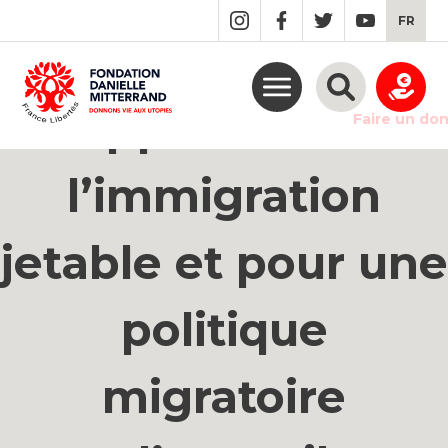
GO
FR
TO
THE
MAIN
CONTENT
Appel contre
Faire un do
l’immigration
jetable et pour une
politique
migratoire