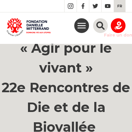
GO
FR
TO
THE
MAIN
CONTENT
Faire un do
« Agir pour le
vivant »
22e Rencontres de
Die et de la
Biovallée