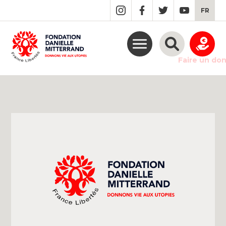
GO
FR
TO
THE
MAIN
CONTENT
Faire un do