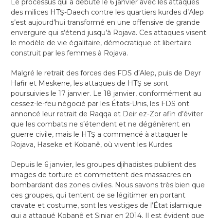
Le processus qui a débuté le 6 janvier avec les attaques
des milices HTŞ-Daech contre les quartiers kurdes d’Alep
s’est aujourd’hui transformé en une offensive de grande
envergure qui s’étend jusqu’à Rojava. Ces attaques visent
le modèle de vie égalitaire, démocratique et libertaire
construit par les femmes à Rojava.
Malgré le retrait des forces des FDS d’Alep, puis de Deyr
Hafir et Meskene, les attaques de HTŞ se sont
poursuivies le 17 janvier. Le 18 janvier, conformément au
cessez-le-feu négocié par les États-Unis, les FDS ont
annoncé leur retrait de Raqqa et Deir ez-Zor afin d’éviter
que les combats ne s’étendent et ne dégénèrent en
guerre civile, mais le HTŞ a commencé à attaquer le
Rojava, Haseke et Kobanê, où vivent les Kurdes.
Depuis le 6 janvier, les groupes djihadistes publient des
images de torture et commettent des massacres en
bombardant des zones civiles. Nous savons très bien que
ces groupes, qui tentent de se légitimer en portant
cravate et costume, sont les vestiges de l’État islamique
qui a attaqué Kobanê et Sinjar en 2014. Il est évident que