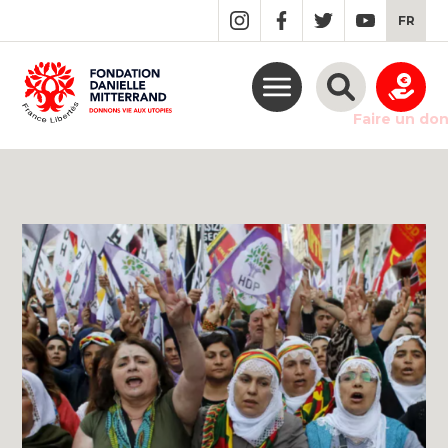
GO
FR
TO
THE
MAIN
CONTENT
Faire un do