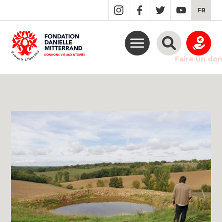
GO
FR
TO
THE
MAIN
CONTENT
Faire un do