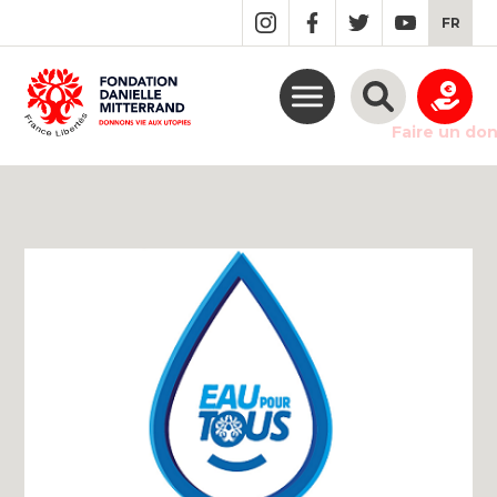
GO
FR
TO
THE
MAIN
CONTENT
Faire un do