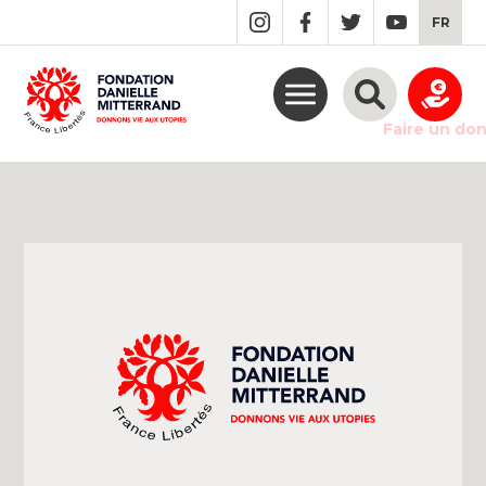
GO
FR
TO
THE
MAIN
CONTENT
Faire un do