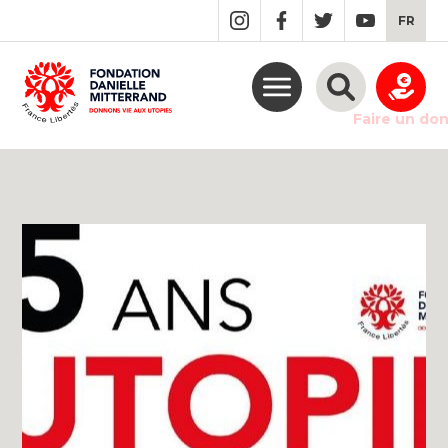
GO
FR
TO
THE
MAIN
CONTENT
Faire un do