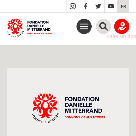
GO
FR
TO
THE
MAIN
CONTENT
Faire un do