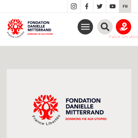
GO
FR
TO
THE
MAIN
CONTENT
Faire un do