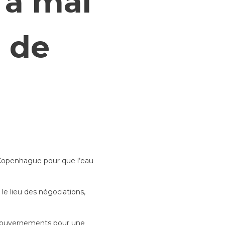
 à mal
 de
 Copenhague pour que l’eau
le lieu des négociations,
 gouvernements pour une