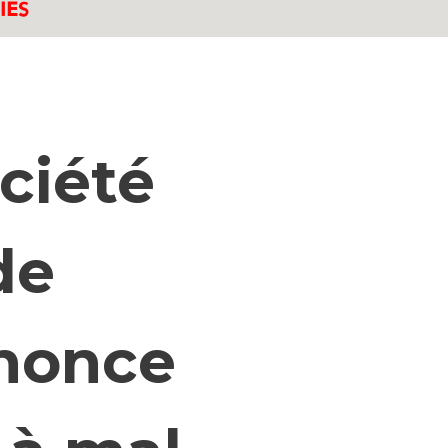
ciété
de
nonce