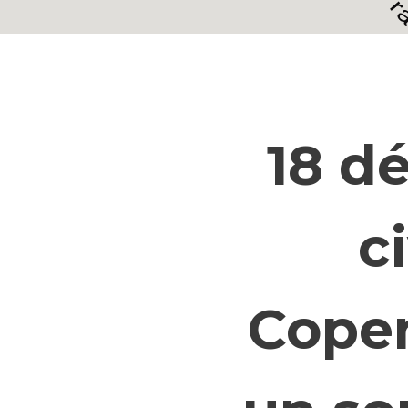
18 d
c
Cope