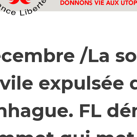
écembre /La so
ivile expulsée 
nhague. FL dé