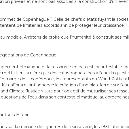
union privées et ne sont pas associés à la construction d’un évent
 sommet de Copenhague ? Celle de chefs d’états fuyant la société 
tentent de limiter les accords afin de protéger leur croissance ? 
u modèle. Arrêtons de croire que l’humanité à construit ses millé
négociations de Copenhague
hangement climatique et la ressource en eau est incontestable (po
ttait en lumière que des catastrophes liées à l’eau) la question
n marge de la conférence, les représentants du World Political
KlimaForum, ont annoncé la création d’une plateforme sur l’eau 
d Climate Justice » aura pour objectif de mutualiser ses ressou
s questions de l’eau dans son contexte climatique, aux prochain
 autour de l’eau.
es sur la menace des guerres de l’eau à venir, les 1831 interacti