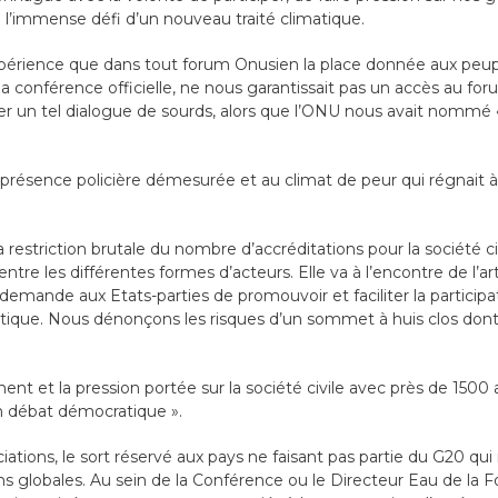
 à l’immense défi d’un nouveau traité climatique.
xpérience que dans tout forum Onusien la place donnée aux peupl
la conférence officielle, ne nous garantissait pas un accès au fo
r un tel dialogue de sourds, alors que l’ONU nous avait nommé 
a présence policière démesurée et au climat de peur qui régnait
 restriction brutale du nombre d’accréditations pour la société civ
entre les différentes formes d’acteurs. Elle va à l’encontre de l’ar
emande aux Etats-parties de promouvoir et faciliter la participat
que. Nous dénonçons les risques d’un sommet à huis clos dont la
nt et la pression portée sur la société civile avec près de 1500 
n débat démocratique ».
ations, le sort réservé aux pays ne faisant pas partie du G20 qu
ons globales. Au sein de la Conférence ou le Directeur Eau de la F