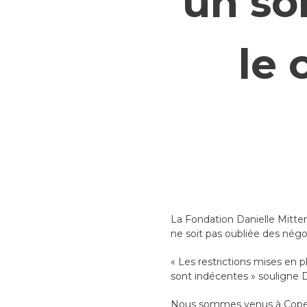
un so
le
La Fondation Danielle Mitte
ne soit pas oubliée des nég
« Les restrictions mises en p
sont indécentes » souligne D
Nous sommes venus à Copenh