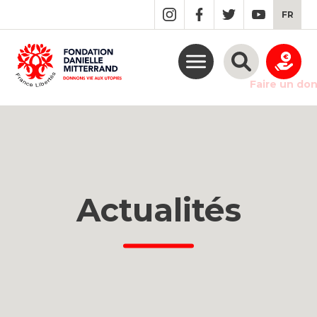
GO
FR
TO
THE
MAIN
CONTENT
Faire un do
Actualités