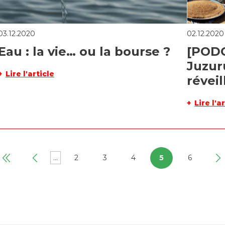
03.12.2020
02.12.2020
Eau : la vie… ou la bourse ?
[POD
Juzuru
Lire l'article
révei
Lire l'a
...
2
3
4
5
6