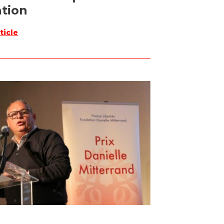
tion
rticle