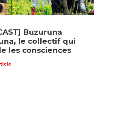
CAST] Buzuruna
na, le collectif qui
lle les consciences
rticle